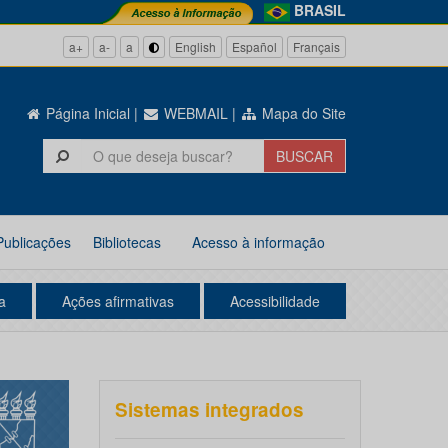
BRASIL
a+
a-
a
English
Español
Français
Página Inicial
|
WEBMAIL
|
Mapa do Site
Publicações
Bibliotecas
Acesso à informação
a
Ações afirmativas
Acessibilidade
Sistemas integrados