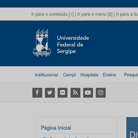
Ir para o conteúdo [1]
|
Ir para o menu [2]
|
Ir para a b
Institucional
Campi
Hospitais
Ensino
Pesqui
Facebook
Twitter
Flickr
RSS
Youtube
Instagram
Página Inicial
Di